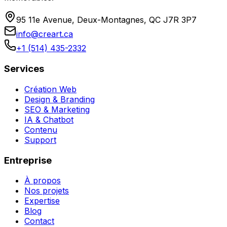
95 11e Avenue, Deux-Montagnes, QC J7R 3P7
info@creart.ca
+1 (514) 435-2332
Services
Création Web
Design & Branding
SEO & Marketing
IA & Chatbot
Contenu
Support
Entreprise
À propos
Nos projets
Expertise
Blog
Contact