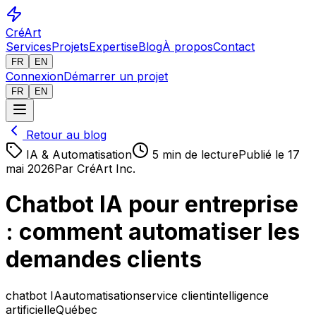
CréArt
Services
Projets
Expertise
Blog
À propos
Contact
FR
EN
Connexion
Démarrer un projet
FR
EN
Retour au blog
IA & Automatisation
5
min de lecture
Publié le
17
mai 2026
Par
CréArt Inc.
Chatbot IA pour entreprise
: comment automatiser les
demandes clients
chatbot IA
automatisation
service client
intelligence
artificielle
Québec