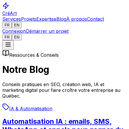
CréArt
Services
Projets
Expertise
Blog
À propos
Contact
FR
EN
Connexion
Démarrer un projet
FR
EN
Ressources & Conseils
Notre
Blog
Conseils pratiques en SEO, création web, IA et
marketing digital pour faire croître votre entreprise au
Québec.
IA & Automatisation
Automatisation IA : emails, SMS,